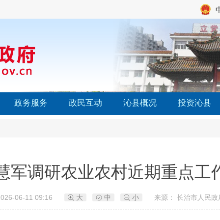
政务服务
政民互动
沁县概况
投资沁县
慧军调研农业农村近期重点工
26-06-11 09:16
大
中
小
来源： 长治市人民政