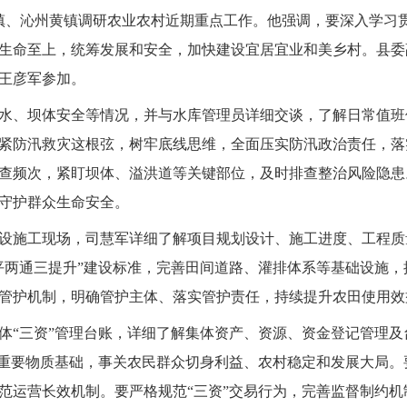
店镇、沁州黄镇调研农业农村近期重点工作。他强调，要深入学习贯
生命至上，统筹发展和安全，加快建设宜居宜业和美乡村。县委
王彦军参加。
水、坝体安全等情况，并与水库管理员详细交谈，了解日常值班
紧防汛救灾这根弦，树牢底线思维，全面压实防汛政治责任，落
查频次，紧盯坝体、溢洪道等关键部位，及时排查整治风险隐患
守护群众生命安全。
设施工现场，司慧军详细了解项目规划设计、施工进度、工程质
平两通三提升”建设标准，完善田间道路、灌排体系等基础设施
管护机制，明确管护主体、落实管护责任，持续提升农田使用效
体“三资”管理台账，详细了解集体资产、资源、资金登记管理
的重要物质基础，事关农民群众切身利益、农村稳定和发展大局
范运营长效机制。要严格规范“三资”交易行为，完善监督制约