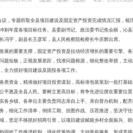
26-05-21 08:38
大
中
小
来源： 长治市人民政
开会议，专题听取全县项目建设及固定资产投资完成情况汇报，梳
冲刺年度各项目标任务。县委副书记、政法委书记焦会丽，沁县
长冯宇，副县长王彦军，县人民检察院检察长牛庆辉出席。
发展的重要支撑，固定资产投资是拉动经济增长的重要引擎。各
问题短板，正视发展差距，找准问题根源，细化整改举措，主动
，全力抓好项目建设及固投各项工作。
各类资金，精准做好项目投资谋划，高标准包装策划一批打基础
公平惠及全县人民。要树立更高目标，将争先进位摆在重要位置
实各乡镇、各单位主要负责同志亲自上手、亲自督办机制，配齐
务，细化工作清单，倒排工期、挂图作战、压茬推进，坚决守住
域，坚定不移抓好招商引资，以项目建设赋能乡村全面振兴、助
协同的工作推进机制，强化统筹协调、主动靠前服务，形成齐抓