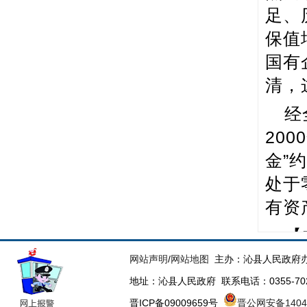
足、
保值
国有
清，
经
20
金”
处于
有资
【
我县
网站声明
/
网站地图
主办：沁县人民政府办
地址：沁县人民政府 联系电话：0355-70223
【
晋ICP备09009659号
晋公网安备14043