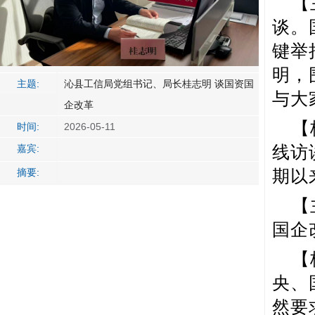
【
谈。
键举
明，
主题:
沁县工信局党组书记、局长桂志明 谈国资国
与大
企改革
【
时间:
2026-05-11
线访
嘉宾:
期以
摘要:
【
国企
【
央、
然要