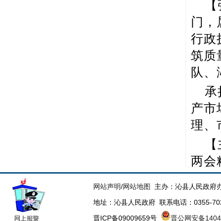
【
门，
行政
筑质
队、
承
产市
理、
【
两会
【
网站声明
/
网站地图
主办：沁县人民政府办
社会
地址：沁县人民政府 联系电话：0355-70223
气、
晋ICP备09009659号
晋公网安备14043