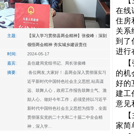
【
在线
住房
关系
主题:
【深入学习贯彻县两会精神】张俊峰：深刻
到了
领悟两会精神 夯实城乡建设责任
进行
时间:
2024-05-17
【
嘉宾:
县住建局党组书记、局长张俊峰
的机
摘要:
:各位网友,大家好！:县两会深入贯彻落实习
近平新时代中国特色社会主义思想,站高谋
好的
远、鼓舞人心，政府工作报告鼓舞士气、激
建工
励人心。做好今年工作，必须坚持以习近平
意见
新时代中国特色社会主义思想为指导，全面
【
贯彻落实党的二十大和二十届二中全会精
家简
神，深入学...