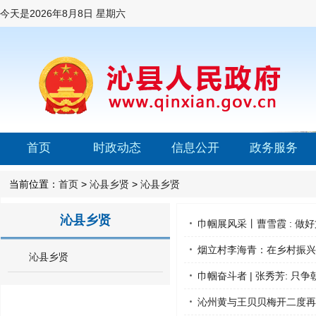
今天是
2026年8月8日 星期六
首页
时政动态
信息公开
政务服务
当前位置：
首页
>
沁县乡贤
>
沁县乡贤
沁县乡贤
巾帼展风采丨曹雪霞 : 做
烟立村李海青：在乡村振兴
沁县乡贤
巾帼奋斗者 | 张秀芳: 只
沁州黄与王贝贝梅开二度再