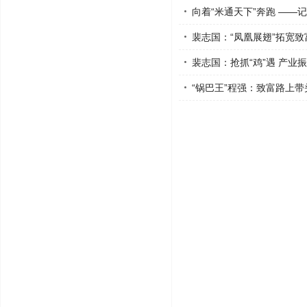
向着“米通天下”奔跑 —
裴志国：“凤凰展翅”拓宽致
裴志国：抢抓“鸡”遇 产业
“锅巴王”程强：致富路上带