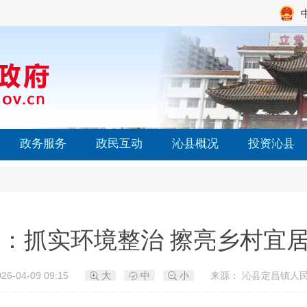
政务服务
政民互动
沁县概况
投资沁县
：抓实环境整治 擦亮乡村宜
6-04-09 09:15
大
中
小
来源： 沁县定昌镇人