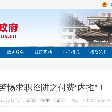
政务服务
政民互动
沁县概况
投资沁县
警惕求职陷阱之付费“内推”！
06-30 17:40
大
中
小
来源： 沁县人力资源和社