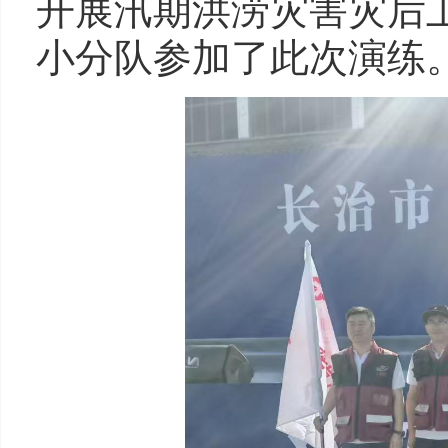
开展汛期洪涝灾害灾后
小分队参加了此次演练