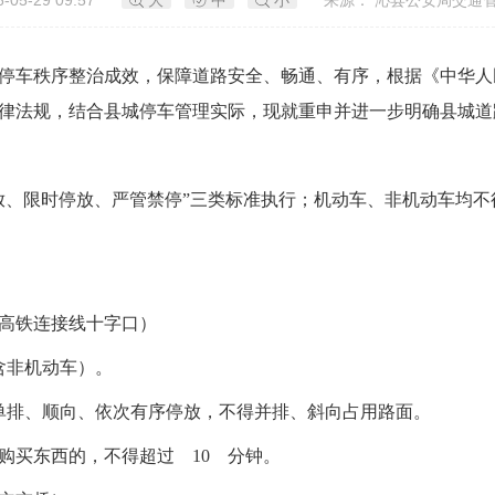
-05-29 09:57
大
中
小
来源： 沁县公安局交通管
停车秩序整治成效，保障道路安全、畅通、有序，根据《中华人
律法规，结合县城停车管理实际，现就重申并进一步明确县城道
放、限时停放、严管禁停”三类标准执行；机动车、非机动车均
高铁连接线十字口）
（含非机动车）。
，可单排、顺向、依次有序停放，不得并排、斜向占用路面。
购买东西的，不得超过 10 分钟。