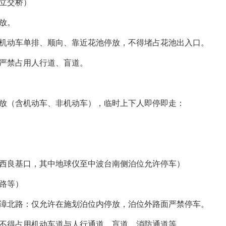
立交桥）
放。
机动车单排、顺向、靠近花池停放，不得堵占花池出入口。
严禁占用人行道、盲道。
停放（含机动车、非机动车），临时上下人即停即走：
西良基口，其中地球仪至中波台南侧泊位允许停车）
路等）
漳北路：仅允许在施划泊位内停放，泊位外路面严禁停车。
不得占用机动车道与人行通道、盲道、消防通道等。