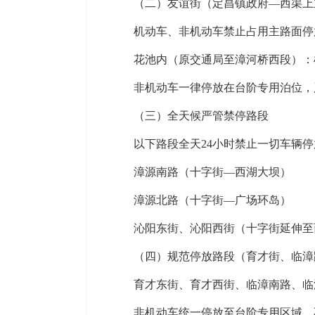
（二）友谊街（定昌镇政府—西渠上
机动车、非机动车禁止占用主路面停
花池内（原交通局至漳河桥西段）：
非机动车一律停放在台阶专用泊位，
（三）全天候严管禁停路段
以下路段全天24小时禁止一切车辆
漳源南路（十字街—西湖大坝）
漳源北路（十字街—广场环岛）
沁阳东街、沁阳西街（十字街延伸至
（四）规范停放路段（育才街、临漳
育才东街、育才西街、临漳南路、临
非机动车统一停放至台阶专用区域，