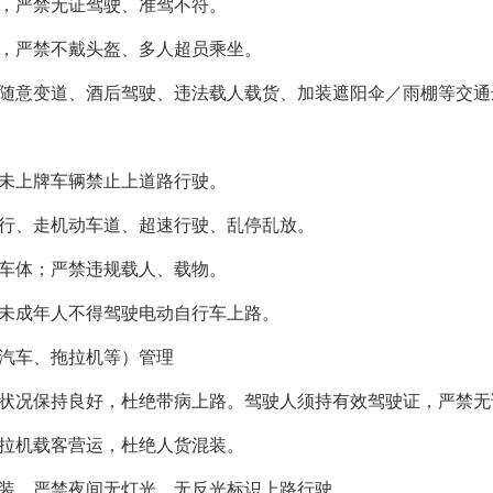
，严禁无证驾驶、准驾不符。
，严禁不戴头盔、多人超员乘坐。
随意变道、酒后驾驶、违法载人载货、加装遮阳伞／雨棚等交通
未上牌车辆禁止上道路行驶。
行、走机动车道、超速行驶、乱停乱放。
车体；严禁违规载人、载物。
未成年人不得驾驶电动自行车上路。
汽车、拖拉机等）管理
状况保持良好，杜绝带病上路。驾驶人须持有效驾驶证，严禁无
拉机载客营运，杜绝人货混装。
装，严禁夜间无灯光、无反光标识上路行驶。