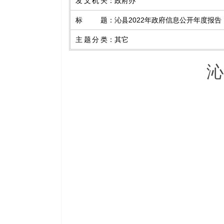
发文机关
：
政府办
标题
：
沁县2022年政府信息公开年度报告
主题分类
：
其它
沁