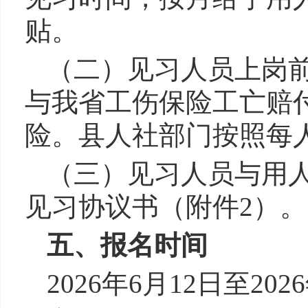
贴。
（二）见习人员上岗
与
我省
工伤保险工亡赔
险。
县
人社部门按照每人
（三）见习人员与用
见习协议书（附件2）。
五
、报名时间
2026
年
6
月
12
日至202
6