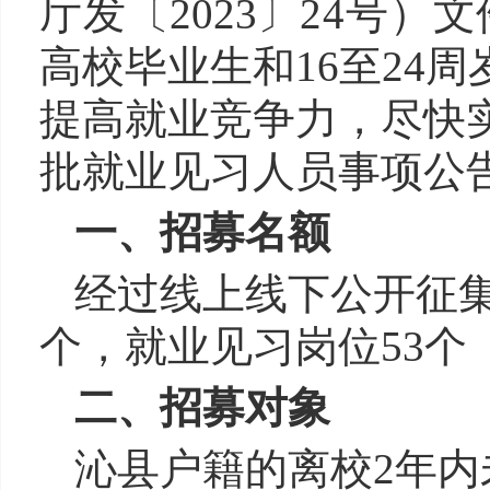
厅发
〔202
3
〕
24号）
文
高校毕业生
和
16至24
周
提高就业竞争力，尽快
批
就业见习人员
事项公
一、招
募
名额
经过线上线下公开征
个
，
就业见习岗位
53个
二、招
募
对象
沁县户籍的
离校2年