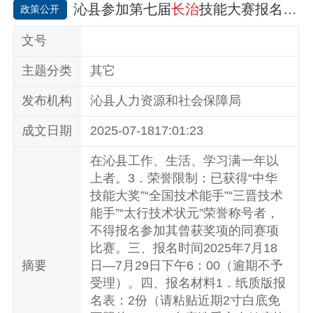
沁县参加第七届
长治
技能大赛报名公告
政策公开
陪同检查。检查组针对流调追踪衔
接、岗位职责划分、专项经费管
文号
理、病例收治全流程保障等工作存
主题分类
其它
在的薄弱环节，现场提出针对性整
改意见。一是压实三级联动防控体
发布机构
沁县人力资源和社会保障局
系，优化流调追踪处置流程，完善
成文日期
2025-07-1817:01:23
疾控、县级医院、乡镇卫生院及村
医分级追踪管控机制；二是明晰各
在沁县工作、生活、学习满一年以
方工作职责，细化
上者。3．荣誉限制：已获得“中华
技能大奖”“全国技术能手”“三晋技术
能手”“太行技术状元”荣誉称号者，
不得报名参加其曾获奖项的同赛项
比赛。三、报名时间2025年7月18
摘要
日—7月29日下午6：00（逾期不予
受理）。四、报名材料1．纸质版报
名表：2份（请粘贴近期2寸白底免