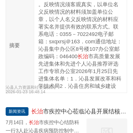
。反映情况须客观真实，以单位名
义反映情况的材料须加盖单位公
章，以个人名义反映情况的材料应
署实名并提供有效的联系方式。联
系电话：0355－7022492电子邮
箱：sxqxrsj＠163．com通信地址：
摘要
沁县集中办公区8号楼107办公室邮
政编码：046400
长治
市高质量发展
先进集体和先进个人沁县推荐评选
工作专班办公室2026年1月25日先
进集体名单：1．沁县发展改革和科
学技术局2．沁县住房和城乡建设
沁县人力资源和社会保障局
2026-01-23 16:48:14
长治
市疾控中心莅临沁县开展结核病防治专项督导
新闻资讯
7月14日，
长治
市疾控中心结防科
一行3人赴沁县疾病预防控制中心