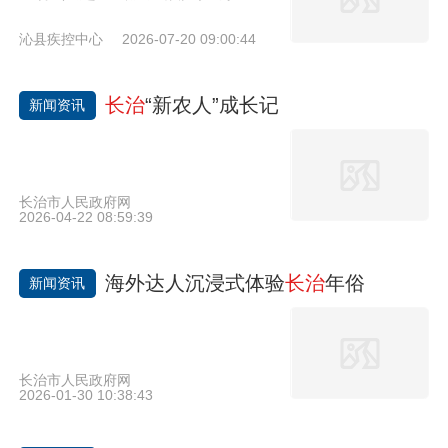
开展结核病防治专项督导检查，县
沁县疾控中心
2026-07-20 09:00:44
卫体局副局长赵飞、中心主任常
胜、中心副主任路旭宏全程陪同检
长治
“新农人”成长记
查。检查组针对流调追踪衔接、岗
新闻资讯
位职责划分、专项经费管理、病例
收治全流程保障等工作存在的薄弱
环节，现场提出针对性整改意见。
长治市人民政府网
一是压实三级联动防控体系，优化
2026-04-22 08:59:39
流调追踪处置流程，完善疾控、县
级医院、乡镇卫生院及村医分级追
海外达人沉浸式体验
长治
年俗
新闻资讯
踪管控机制；二是明晰各方工作职
责，细化7月14日，
长治
市疾控中
心结防科一行3人赴沁县疾病预防
长治市人民政府网
控制中心开展结核病防治专项督导
2026-01-30 10:38:43
检查，县卫体局副局长赵飞、中心
主任常胜、中心副主任路旭宏全程