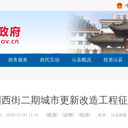
政务服务
政民互动
沁县概况
投资沁县
阳西街二期城市更新改造工程征
：2026-02-09 11:16
大
中
小
来源： 沁县融媒